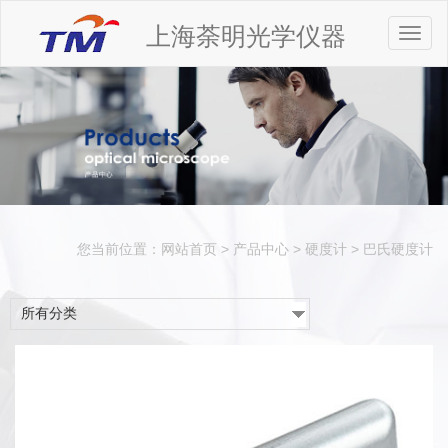
上海荼明光学仪器
Toggl
naviga
您当前位置：
网站首页
>
产品中心
>
硬度计
>
巴氏硬度计
所有分类