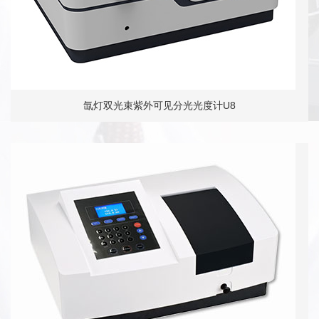
氙灯双光束紫外可见分光光度计U8