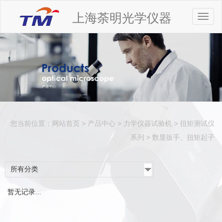
上海荼明光学仪器
Toggl
naviga
您当前位置：
网站首页
>
产品中心
>
力学仪器试验机
>
扭矩测试仪
系列
>
数显扳手、扭矩起子
所有分类
暂无记录...